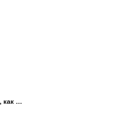
, как …