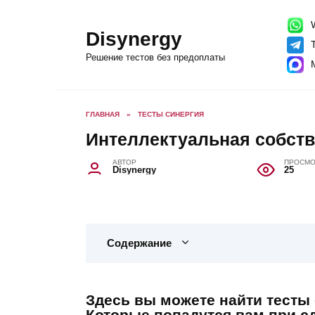
Перейти
к
содержанию
W
Disynergy
T
Решение тестов без предоплаты
ГЛАВНАЯ
»
ТЕСТЫ СИНЕРГИЯ
Интеллектуальная собстве
АВТОР
ПРОСМО
Disynergy
25
Содержание
Здесь вы можете найти тесты 
Которые попадутся вам при сд