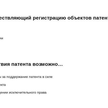
ествляющий регистрацию объектов патент
ии
твия патента возможно…
 за поддержание патента в силе
екта
дении исключительного права