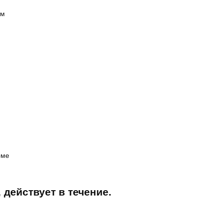
ом
рме
 действует в течение.