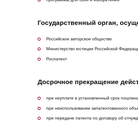
Государственный орган, осущ
Российское авторское общество
Министерство юстиции Российской Федерац
Роспатент
Досрочное прекращение дейс
при неуплате в установленный срок пошлины
при неиспользовании запатентованного объ
при передаче патента по договору об отчуж