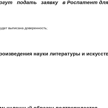
гут подать заявку в Роспатент для 
будет выписана доверенность;
роизведения науки литературы и искусс
омышленный образец подтверждается…