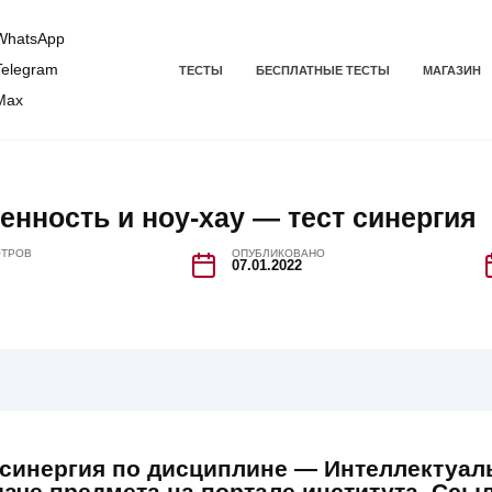
hatsApp
elegram
ТЕСТЫ
БЕСПЛАТНЫЕ ТЕСТЫ
МАГАЗИН
Max
нность и ноу-хау — тест синергия
ТРОВ
ОПУБЛИКОВАНО
07.01.2022
синергия по дисциплине — Интеллектуаль
аче предмета на портале института. Ссыл