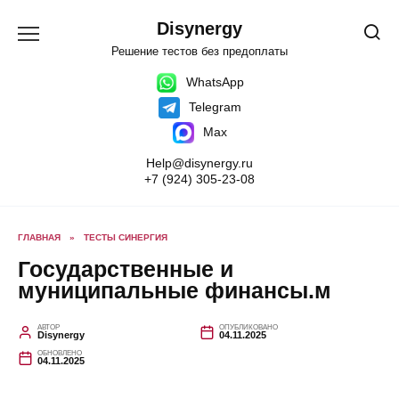
Перейти
к
Disynergy
содержанию
Решение тестов без предоплаты
WhatsApp
Telegram
Max
Help@disynergy.ru
+7 (924) 305-23-08
ГЛАВНАЯ
»
ТЕСТЫ СИНЕРГИЯ
Государственные и
муниципальные финансы.м
АВТОР
ОПУБЛИКОВАНО
Disynergy
04.11.2025
ОБНОВЛЕНО
04.11.2025