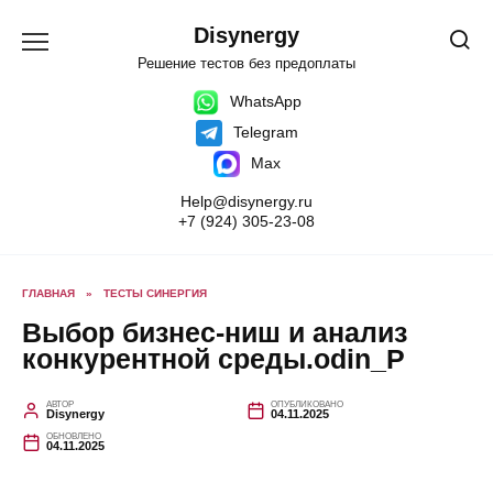
Перейти
к
Disynergy
содержанию
Решение тестов без предоплаты
WhatsApp
Telegram
Max
Help@disynergy.ru
+7 (924) 305-23-08
ГЛАВНАЯ
»
ТЕСТЫ СИНЕРГИЯ
Выбор бизнес-ниш и анализ
конкурентной среды.odin_Р
АВТОР
ОПУБЛИКОВАНО
Disynergy
04.11.2025
ОБНОВЛЕНО
04.11.2025