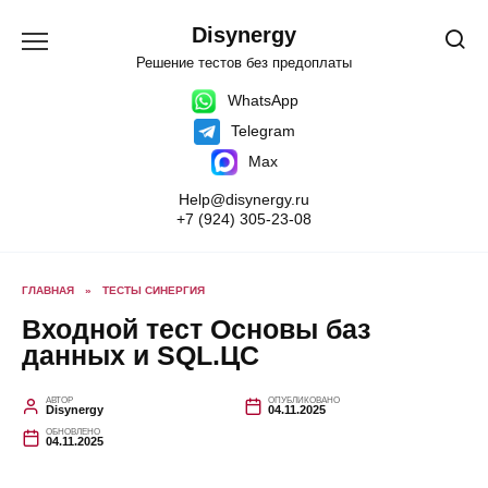
Перейти
к
Disynergy
содержанию
Решение тестов без предоплаты
WhatsApp
Telegram
Max
Help@disynergy.ru
+7 (924) 305-23-08
ГЛАВНАЯ
»
ТЕСТЫ СИНЕРГИЯ
Входной тест Основы баз
данных и SQL.ЦС
АВТОР
ОПУБЛИКОВАНО
Disynergy
04.11.2025
ОБНОВЛЕНО
04.11.2025