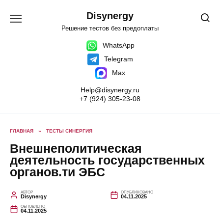
Перейти
к
Disynergy
содержанию
Решение тестов без предоплаты
WhatsApp
Telegram
Max
Help@disynergy.ru
+7 (924) 305-23-08
ГЛАВНАЯ
»
ТЕСТЫ СИНЕРГИЯ
Внешнеполитическая
деятельность государственных
органов.ти ЭБС
АВТОР
ОПУБЛИКОВАНО
Disynergy
04.11.2025
ОБНОВЛЕНО
04.11.2025