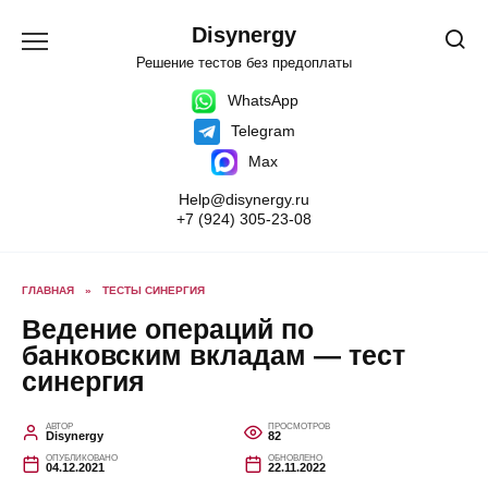
Перейти
к
Disynergy
содержанию
Решение тестов без предоплаты
WhatsApp
Telegram
Max
Help@disynergy.ru
+7 (924) 305-23-08
ГЛАВНАЯ
»
ТЕСТЫ СИНЕРГИЯ
Ведение операций по
банковским вкладам — тест
синергия
АВТОР
ПРОСМОТРОВ
Disynergy
82
ОПУБЛИКОВАНО
ОБНОВЛЕНО
04.12.2021
22.11.2022