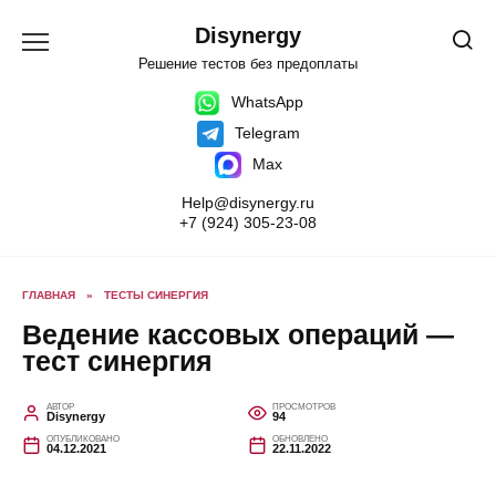
Перейти
к
Disynergy
содержанию
Решение тестов без предоплаты
WhatsApp
Telegram
Max
Help@disynergy.ru
+7 (924) 305-23-08
ГЛАВНАЯ
»
ТЕСТЫ СИНЕРГИЯ
Ведение кассовых операций —
тест синергия
АВТОР
ПРОСМОТРОВ
Disynergy
94
ОПУБЛИКОВАНО
ОБНОВЛЕНО
04.12.2021
22.11.2022