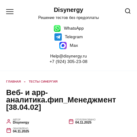
Перейти
к
Disynergy
содержанию
Решение тестов без предоплаты
WhatsApp
Telegram
Max
Help@disynergy.ru
+7 (924) 305-23-08
ГЛАВНАЯ
»
ТЕСТЫ СИНЕРГИЯ
Веб- и app-
аналитика.фип_Менеджмент
[38.04.02]
АВТОР
ОПУБЛИКОВАНО
Disynergy
04.11.2025
ОБНОВЛЕНО
04.11.2025