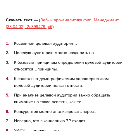
Скачать тест —
(
Веб- и app-аналитика.фип_Менеджмент
[38.04.02]_2c399479.pdf
)
Косвенная целевая аудитория…
Целевую аудиторию можно разделить на…
К базовым принципам определения целевой аудитории
относятся…принципы.
К социально-демографическим характеристикам
целевой аудитории нельзя отнести…
При анализе целевой аудитории важно обращать
внимание на такие аспекты, как ее…
Конкурентов можно анализировать через…
Неверно, что в концепцию 7P входит ….
SWOT — анализ — это…