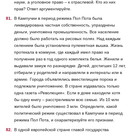
науке, а уголовное право – к отраслевой. Кто из них
прав? Ответ аргументируйте.
В Кампучии в период режима Пол Пота была
ликвидирована частная собственность, упразднены
деньги, уничтожена промышленность. Все население
должно было работать на рисовых полях. Над каждым
селением была установлена пулеметная вышка. Жизнь
протекала в коммуне, где каждый имел право на
получение раз в год одного комплекта белья. Женили и
выдавали замуж по разнарядке. Детей, достигших 12 лет,
отбирали у родителей и направляли в интернаты или в
армию. Города объявлялись вместилищем порока и
подлежали уничтожению. В стране издавалась только
одна газета «Революция». Если в доме находили хотя
бы одну книгу – расстреливали всю семью. Из 10 млн
жителей было уничтожено 3 млн. Определите, какой
политический режим существовал в Кампучии в период
режима Пол Пота, и охарактеризуйте его признаки.
В одной европейской стране главой государства