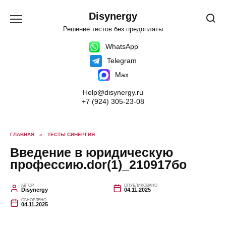
Перейти
к
Disynergy
содержанию
Решение тестов без предоплаты
WhatsApp
Telegram
Max
Help@disynergy.ru
+7 (924) 305-23-08
ГЛАВНАЯ
»
ТЕСТЫ СИНЕРГИЯ
Введение в юридическую
профессию.dor(1)_210917бо
АВТОР
ОПУБЛИКОВАНО
Disynergy
04.11.2025
ОБНОВЛЕНО
04.11.2025