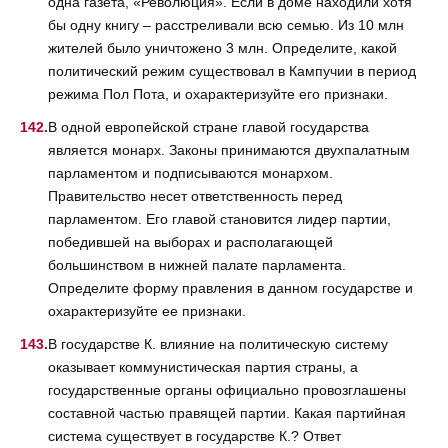
одна газета, «Революция». Если в доме находили хотя
бы одну книгу – расстреливали всю семью. Из 10 млн
жителей было уничтожено 3 млн. Определите, какой
политический режим существовал в Кампучии в период
режима Пол Пота, и охарактеризуйте его признаки.
В одной европейской стране главой государства
является монарх. Законы принимаются двухпалатным
парламентом и подписываются монархом.
Правительство несет ответственность перед
парламентом. Его главой становится лидер партии,
победившей на выборах и располагающей
большинством в нижней палате парламента.
Определите форму правления в данном государстве и
охарактеризуйте ее признаки.
В государстве К. влияние на политическую систему
оказывает коммунистическая партия страны, а
государственные органы официально провозглашены
составной частью правящей партии. Какая партийная
система существует в государстве К.? Ответ