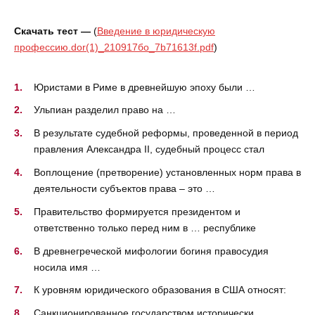
Скачать тест —
(
Введение в юридическую
профессию.dor(1)_210917бо_7b71613f.pdf
)
Юристами в Риме в древнейшую эпоху были …
Ульпиан разделил право на …
В результате судебной реформы, проведенной в период
правления Александра II, судебный процесс стал
Воплощение (претворение) установленных норм права в
деятельности субъектов права – это …
Правительство формируется президентом и
ответственно только перед ним в … республике
В древнегреческой мифологии богиня правосудия
носила имя …
К уровням юридического образования в США относят:
Санкционированное государством исторически