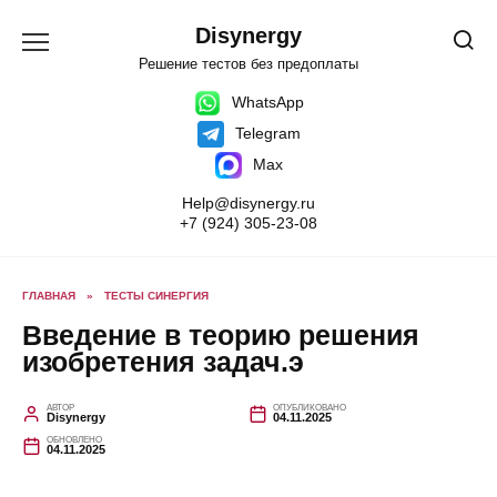
Перейти
к
Disynergy
содержанию
Решение тестов без предоплаты
WhatsApp
Telegram
Max
Help@disynergy.ru
+7 (924) 305-23-08
ГЛАВНАЯ
»
ТЕСТЫ СИНЕРГИЯ
Введение в теорию решения
изобретения задач.э
АВТОР
ОПУБЛИКОВАНО
Disynergy
04.11.2025
ОБНОВЛЕНО
04.11.2025