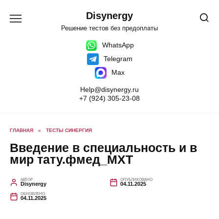
Перейти
к
Disynergy
содержанию
Решение тестов без предоплаты
WhatsApp
Telegram
Max
Help@disynergy.ru
+7 (924) 305-23-08
ГЛАВНАЯ
»
ТЕСТЫ СИНЕРГИЯ
Введение в специальность и в
мир тату.фмед_МХТ
АВТОР
ОПУБЛИКОВАНО
Disynergy
04.11.2025
ОБНОВЛЕНО
04.11.2025