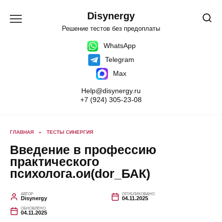
Перейти
к
Disynergy
содержанию
Решение тестов без предоплаты
WhatsApp
Telegram
Max
Help@disynergy.ru
+7 (924) 305-23-08
ГЛАВНАЯ
»
ТЕСТЫ СИНЕРГИЯ
Введение в профессию
практического
психолога.ои(dor_БАК)
АВТОР
ОПУБЛИКОВАНО
Disynergy
04.11.2025
ОБНОВЛЕНО
04.11.2025