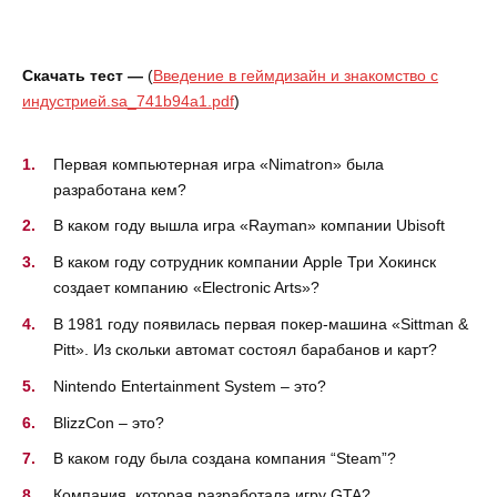
Скачать тест —
(
Введение в геймдизайн и знакомство с
индустрией.sa_741b94a1.pdf
)
Первая компьютерная игра «Nimatron» была
разработана кем?
В каком году вышла игра «Rayman» компании Ubisoft
В каком году сотрудник компании Apple Три Хокинск
создает компанию «Electronic Arts»?
В 1981 году появилась первая покер-машина «Sittman &
Pitt». Из скольки автомат состоял барабанов и карт?
Nintendo Entertainment System – это?
BlizzCon – это?
В каком году была создана компания “Steam”?
Компания, которая разработала игру GTA?