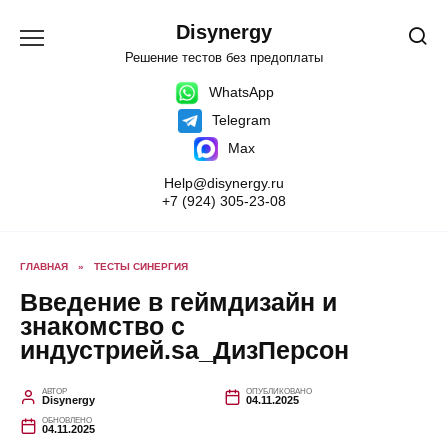
Перейти
к
Disynergy
содержанию
Решение тестов без предоплаты
WhatsApp
Telegram
Max
Help@disynergy.ru
+7 (924) 305-23-08
ГЛАВНАЯ
»
ТЕСТЫ СИНЕРГИЯ
Введение в геймдизайн и
знакомство с
индустрией.sa_ДизПерсон
АВТОР
ОПУБЛИКОВАНО
Disynergy
04.11.2025
ОБНОВЛЕНО
04.11.2025