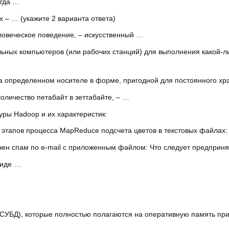
огда …
 – … (укажите 2 варианта ответа)
ловеческое поведение, – искусственный …
ьных компьютеров (или рабочих станций) для выполнения какой-л
 определенном носителе в форме, пригодной для постоянного хра
личество петабайт в зеттабайте, – …
уры Hadoop и их характеристик:
 этапов процесса MapReduсe подсчета цветов в текстовых файлах:
ен спам по e-mail с приложенным файлом: Что следует предприня
виде …
(СУБД), которые полностью полагаются на оперативную память пр