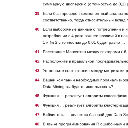
суммарную дисперсию (с точностью до 0,1)
Если был проведен компонентный анализ по 
соответственно, тогда относительный вклад
Если выборочные данные о потреблении и на
потреблении в 4 раза важнее различий в н
1 и № 2 с точностью до 0,01 будет равно …
Расстояние Манхэттен между векторами (-6, 3,
Расположите в правильной последовательно
Установите соответствие между метриками
Вашей компании необходимо проанализирова
Data Mining вы будете использовать?
Функция … реализует алгоритм классифика
Функция … реализует алгоритм кластеризац
Библиотека … является базовой для Data Sc
В языке программирования R ошибочными яв