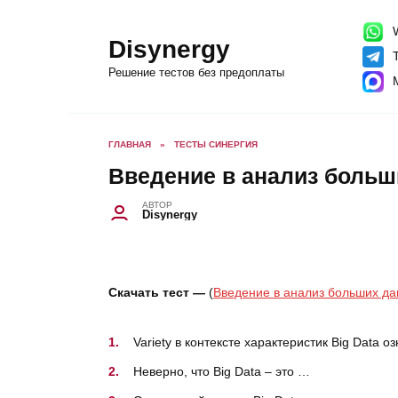
Перейти
к
содержанию
W
Disynergy
T
Решение тестов без предоплаты
ГЛАВНАЯ
»
ТЕСТЫ СИНЕРГИЯ
Введение в анализ больш
АВТОР
Disynergy
Скачать тест —
(
Введение в анализ больших да
Variety в контексте характеристик Big Data о
Неверно, что Big Data – это …