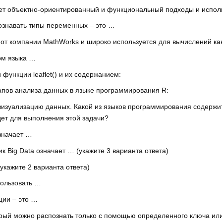
т объектно-ориентированный и функциональный подходы и использ
ознавать типы переменных – это …
т компании MathWorks и широко используется для вычислений как
ом языка …
функции leaflet() и их содержанием:
апов анализа данных в языке программирования R:
изуализацию данных. Какой из языков программирования содержи
дет для выполнения этой задачи?
означает …
тик Big Data означает … (укажите 3 варианта ответа)
кажите 2 варианта ответа)
ользовать …
ии – это …
орый можно распознать только с помощью определенного ключа или