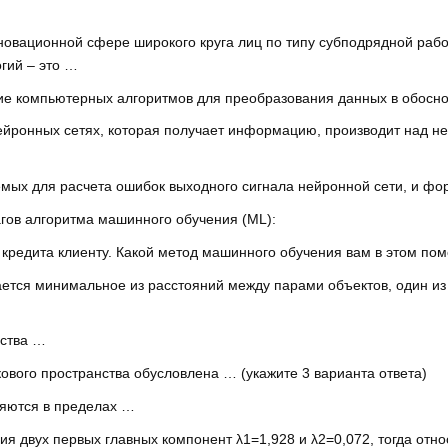
новационной сфере широкого круга лиц по типу субподрядной раб
гий – это …
е компьютерных алгоритмов для преобразования данных в обосно
ейронных сетях, которая получает информацию, производит над не
емых для расчета ошибок выходного сигнала нейронной сети, и ф
гов алгоритма машинного обучения (ML):
кредита клиенту. Какой метод машинного обучения вам в этом по
тся минимальное из расстояний между парами объектов, один из к
нства …
вого пространства обусловлена … (укажите 3 варианта ответа)
яются в пределах …
ия двух первых главных компонент λ1=1,928 и λ2=0,072, тогда отн