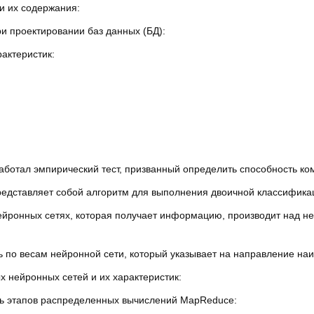
и их содержания:
и проектировании баз данных (БД):
рактеристик:
аботал эмпирический тест, призванный определить способность ко
редставляет собой алгоритм для выполнения двоичной классификац
ейронных сетях, которая получает информацию, производит над не
 по весам нейронной сети, который указывает на направление наи
х нейронных сетей и их характеристик:
ь этапов распределенных вычислений MapReduce: