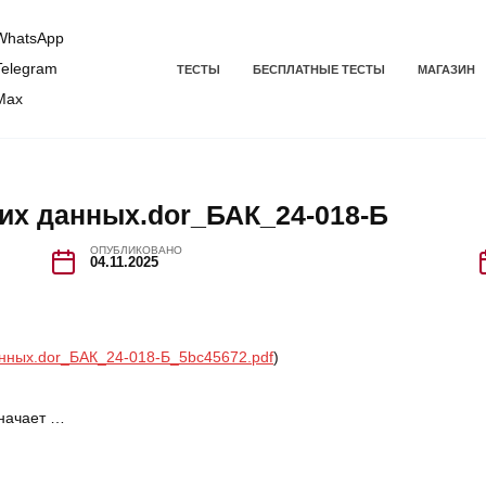
hatsApp
elegram
ТЕСТЫ
БЕСПЛАТНЫЕ ТЕСТЫ
МАГАЗИН
Max
их данных.dor_БАК_24-018-Б
ОПУБЛИКОВАНО
04.11.2025
нных.dor_БАК_24-018-Б_5bc45672.pdf
)
значает …