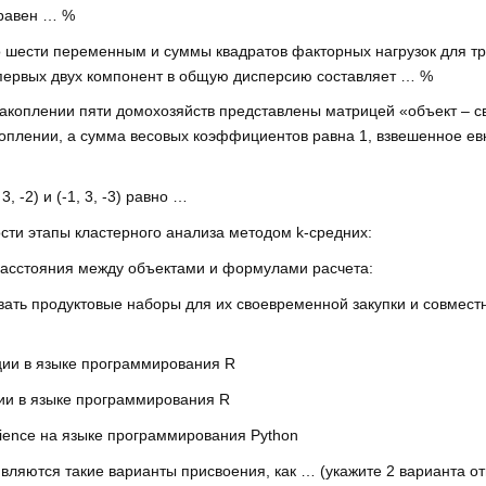
 равен … %
шести переменным и суммы квадратов факторных нагрузок для трех
 первых двух компонент в общую дисперсию составляет … %
коплении пяти домохозяйств представлены матрицей «объект – свой
акоплении, а сумма весовых коэффициентов равна 1, взвешенное 
 -2) и (-1, 3, -3) равно …
сти этапы кластерного анализа методом k-средних:
 расстояния между объектами и формулами расчета:
ть продуктовые наборы для их своевременной закупки и совместн
ции в языке программирования R
ии в языке программирования R
ience на языке программирования Python
ляются такие варианты присвоения, как … (укажите 2 варианта от