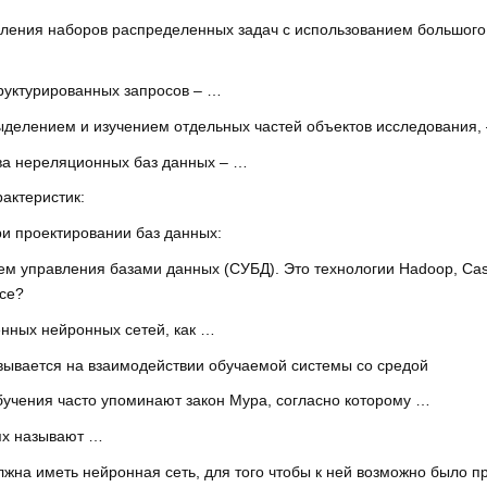
ления наборов распределенных задач с использованием большого 
руктурированных запросов – …
делением и изучением отдельных частей объектов исследования, –
ва нереляционных баз данных – …
рактеристик:
ри проектировании баз данных:
ем управления базами данных (СУБД). Это технологии Hadoop, Cass
ce?
енных нейронных сетей, как …
овывается на взаимодействии обучаемой системы со средой
бучения часто упоминают закон Мура, согласно которому …
ях называют …
жна иметь нейронная сеть, для того чтобы к ней возможно было п