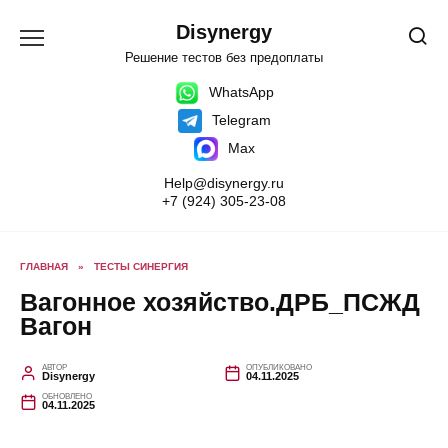
Перейти
к
Disynergy
содержанию
Решение тестов без предоплаты
WhatsApp
Telegram
Max
Help@disynergy.ru
+7 (924) 305-23-08
ГЛАВНАЯ
»
ТЕСТЫ СИНЕРГИЯ
Вагонное хозяйство.ДРБ_ПСЖД
Вагон
АВТОР
ОПУБЛИКОВАНО
Disynergy
04.11.2025
ОБНОВЛЕНО
04.11.2025