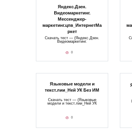
Яндекс.Дзен.
Видеомаркетинг.
Мессенджер-
маркетинг.цпв_ИнтернетМа
ма
ркет
Скачать тест — (Яндекс.Дзен.
С
Видеомаркетинг.
0
Языковые модели и
текст.лии_Ней УК Без ИМ
Скачать тест — (Языковые
модели и текст.лии_Ней УК
0