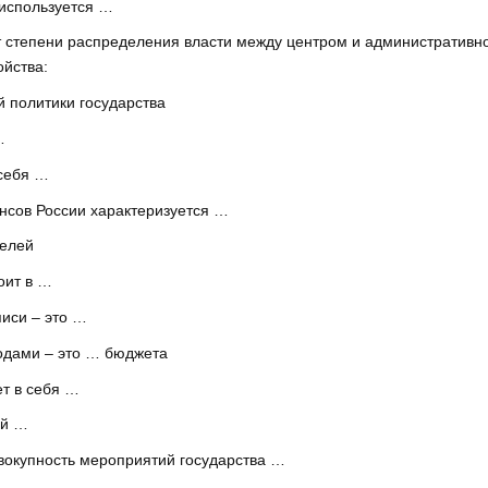
используется …
т степени распределения власти между центром и административ
ойства:
 политики государства
…
себя …
нсов России характеризуется …
целей
оит в …
иси – это …
одами – это … бюджета
т в себя …
ой …
вокупность мероприятий государства …