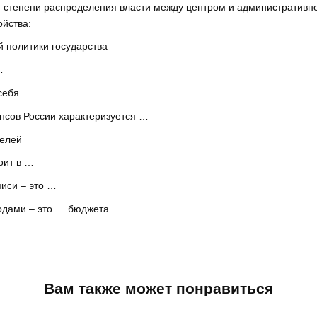
т степени распределения власти между центром и административ
ойства:
 политики государства
…
себя …
нсов России характеризуется …
целей
оит в …
иси – это …
одами – это … бюджета
Вам также может понравиться