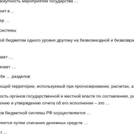
вокупность мероприятий государства …
оит в …
мер …
 системы
 бюджетом одного уровня другому на безвозмездной и безвозврат
чает …
ачает …
ебя … разделов
ющей территории, используемый при прогнозировании, расчетах, а
сть органов государственной и местной власти по составлению, 
ению и утверждению отчета об его исполнении – это …
ов бюджетной системы РФ осуществляется …
ляется путем списания денежных средств …
ят …