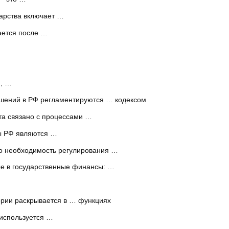
арства включает …
ается после …
, …
шений в РФ регламентируются … кодексом
та связано с процессами …
ы РФ являются …
ло необходимость регулирования …
е в государственные финансы: …
ории раскрывается в … функциях
используется …