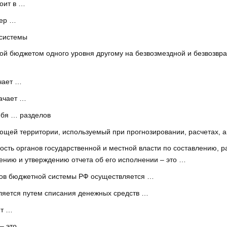
оит в …
мер …
 системы
 бюджетом одного уровня другому на безвозмездной и безвозврат
чает …
ачает …
ебя … разделов
ющей территории, используемый при прогнозировании, расчетах, а
сть органов государственной и местной власти по составлению, 
ению и утверждению отчета об его исполнении – это …
ов бюджетной системы РФ осуществляется …
ляется путем списания денежных средств …
ят …
– это …