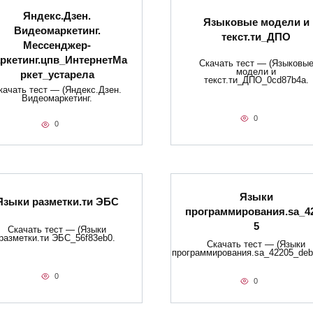
Яндекс.Дзен.
Языковые модели и
Видеомаркетинг.
текст.ти_ДПО
Мессенджер-
ркетинг.цпв_ИнтернетМа
Скачать тест — (Языковы
модели и
ркет_устарела
текст.ти_ДПО_0cd87b4a.
качать тест — (Яндекс.Дзен.
Видеомаркетинг.
0
0
Языки
Языки разметки.ти​ ЭБС
программирования.sa_4
5
Скачать тест — (Языки
разметки.ти​ ЭБС_56f83eb0.
Скачать тест — (Языки
программирования.sa_42205_deb
0
0