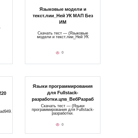
Языковые модели и
текст.лии_Ней УК МАП Без
ИМ
е
Скачать тест — (Языковые
модели и текст.лии_Ней УК
0
Языки программирования
для Fullstack-
220
разработки.цпв_ВебРазраб
Скачать тест — (Языки
программирования для Fullstack-
ad949.
разработки.
0