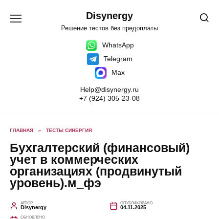
Перейти
к
Disynergy
содержанию
Решение тестов без предоплаты
WhatsApp
Telegram
Max
Help@disynergy.ru
+7 (924) 305-23-08
ГЛАВНАЯ
»
ТЕСТЫ СИНЕРГИЯ
Бухгалтерский (финансовый)
учет в коммерческих
организациях (продвинутый
уровень).м_фэ
АВТОР
ОПУБЛИКОВАНО
Disynergy
04.11.2025
ОБНОВЛЕНО