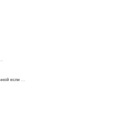
 …
очной если …