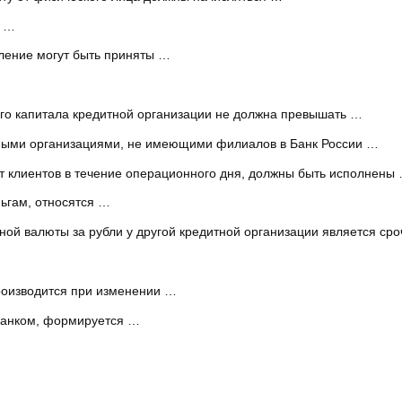
т …
вление могут быть приняты …
го капитала кредитной организации не должна превышать …
тными организациями, не имеющими филиалов в Банк России …
от клиентов в течение операционного дня, должны быть исполнены
ьгам, относятся …
ой валюты за рубли у другой кредитной организации является ср
роизводится при изменении …
 банком, формируется …