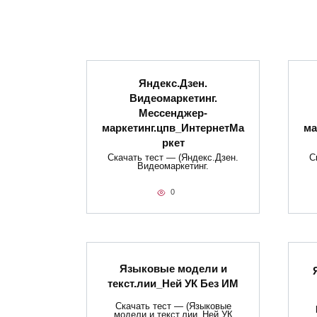
Яндекс.Дзен.
Видеомаркетинг.
Мессенджер-
маркетинг.цпв_ИнтернетМа
ма
ркет
Скачать тест — (Яндекс.Дзен.
С
Видеомаркетинг.
0
Языковые модели и
текст.лии_Ней УК Без ИМ
Скачать тест — (Языковые
модели и текст.лии_Ней УК