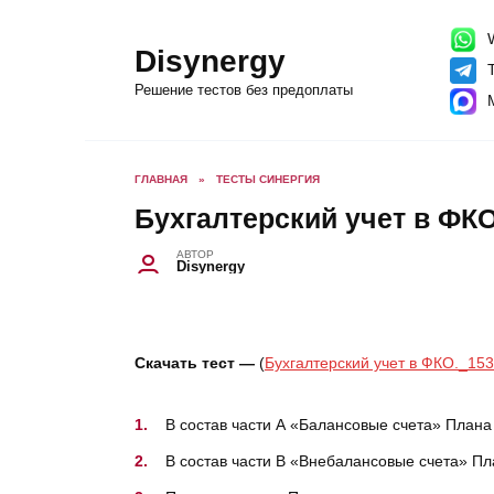
Перейти
к
содержанию
W
Disynergy
T
Решение тестов без предоплаты
ГЛАВНАЯ
»
ТЕСТЫ СИНЕРГИЯ
Бухгалтерский учет в ФКО
АВТОР
Disynergy
Скачать тест —
(
Бухгалтерский учет в ФКО._153
В состав части А «Балансовые счета» Плана
В состав части В «Внебалансовые счета» Пл