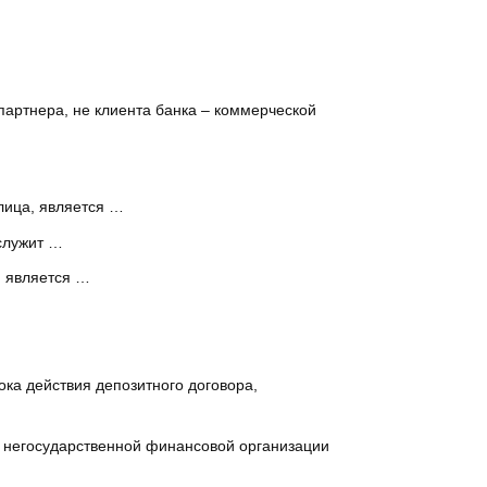
партнера, не клиента банка – коммерческой
лица, является …
служит …
, является …
ка действия депозитного договора,
, негосударственной финансовой организации