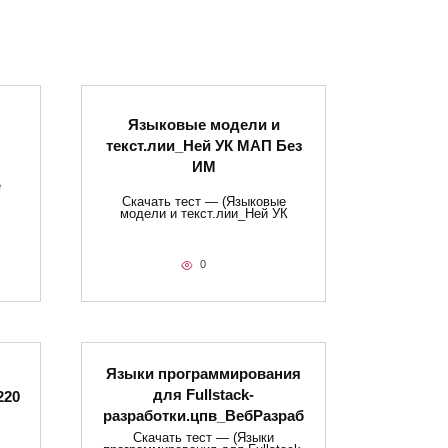
Языковые модели и
текст.лии_Ней УК МАП Без
ИМ
е
Скачать тест — (Языковые
модели и текст.лии_Ней УК
0
Языки программирования
для Fullstack-
220
разработки.цпв_ВебРазраб
Скачать тест — (Языки