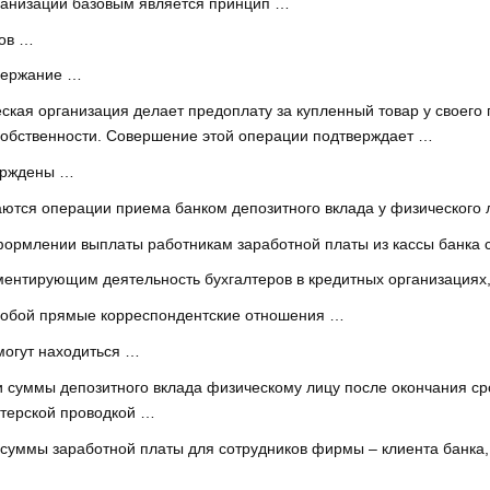
ганизаций базовым является принцип …
тов …
одержание …
ская организация делает предоплату за купленный товар у своего 
собственности. Совершение этой операции подтверждает …
верждены …
аются операции приема банком депозитного вклада у физического 
ормлении выплаты работникам заработной платы из кассы банка 
ентирующим деятельность бухгалтеров в кредитных организациях
собой прямые корреспондентские отношения …
могут находиться …
 суммы депозитного вклада физическому лицу после окончания сро
лтерской проводкой …
суммы заработной платы для сотрудников фирмы – клиента банка