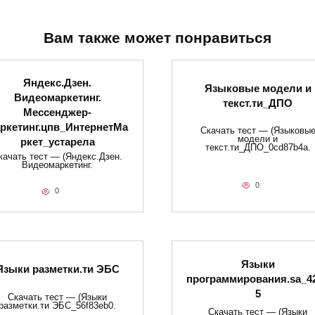
Вам также может понравиться
Яндекс.Дзен.
Языковые модели и
Видеомаркетинг.
текст.ти_ДПО
Мессенджер-
ркетинг.цпв_ИнтернетМа
Скачать тест — (Языковы
модели и
ркет_устарела
текст.ти_ДПО_0cd87b4a.
качать тест — (Яндекс.Дзен.
Видеомаркетинг.
0
0
Языки
Языки разметки.ти​ ЭБС
программирования.sa_4
5
Скачать тест — (Языки
разметки.ти​ ЭБС_56f83eb0.
Скачать тест — (Языки