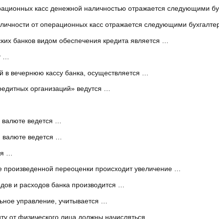
рационных касс денежной наличностью отражается следующими бу
аличности от операционных касс отражается следующими бухгалт
ких банков видом обеспечения кредита является …
т …
й в вечернюю кассу банка, осуществляется …
кредитных организаций» ведутся …
й валюте ведется …
й валюте ведется …
ся …
те произведенной переоценки происходит увеличение …
дов и расходов банка производится …
ьное управление, учитывается …
иту от физического лица должны начисляться …