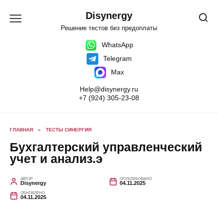
Перейти
к
Disynergy
содержанию
Решение тестов без предоплаты
WhatsApp
Telegram
Max
Help@disynergy.ru
+7 (924) 305-23-08
ГЛАВНАЯ
»
ТЕСТЫ СИНЕРГИЯ
Бухгалтерский управленческий
учет и анализ.э
АВТОР
ОПУБЛИКОВАНО
Disynergy
04.11.2025
ОБНОВЛЕНО
04.11.2025