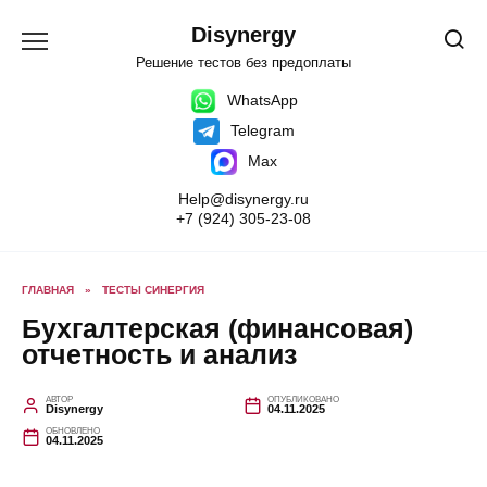
Перейти
к
Disynergy
содержанию
Решение тестов без предоплаты
WhatsApp
Telegram
Max
Help@disynergy.ru
+7 (924) 305-23-08
ГЛАВНАЯ
»
ТЕСТЫ СИНЕРГИЯ
Бухгалтерская (финансовая)
отчетность и анализ
АВТОР
ОПУБЛИКОВАНО
Disynergy
04.11.2025
ОБНОВЛЕНО
04.11.2025