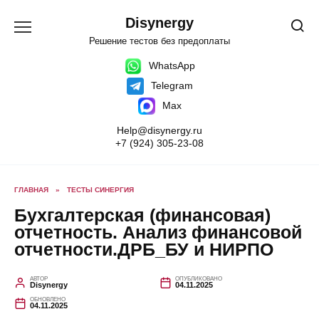
Перейти
к
Disynergy
содержанию
Решение тестов без предоплаты
WhatsApp
Telegram
Max
Help@disynergy.ru
+7 (924) 305-23-08
ГЛАВНАЯ
»
ТЕСТЫ СИНЕРГИЯ
Бухгалтерская (финансовая)
отчетность. Анализ финансовой
отчетности.ДРБ_БУ и НИРПО
АВТОР
ОПУБЛИКОВАНО
Disynergy
04.11.2025
ОБНОВЛЕНО
04.11.2025