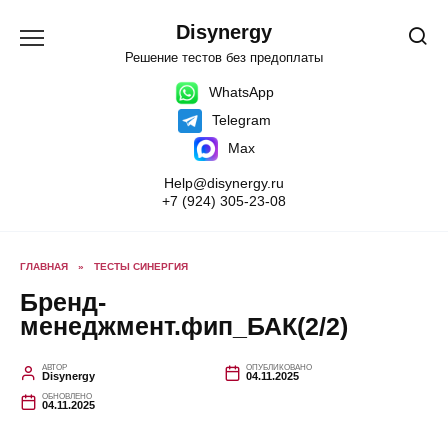
Перейти
к
Disynergy
содержанию
Решение тестов без предоплаты
WhatsApp
Telegram
Max
Help@disynergy.ru
+7 (924) 305-23-08
ГЛАВНАЯ
»
ТЕСТЫ СИНЕРГИЯ
Бренд-
менеджмент.фип_БАК(2/2)
АВТОР
ОПУБЛИКОВАНО
Disynergy
04.11.2025
ОБНОВЛЕНО
04.11.2025