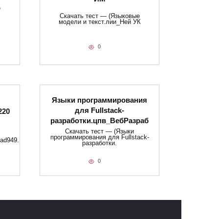
е
Скачать тест — (Языковые
модели и текст.лии_Ней УК
0
Языки программирования
для Fullstack-
220
разработки.цпв_ВебРазраб
Скачать тест — (Языки
программирования для Fullstack-
ad949.
разработки.
0