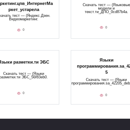
ркетинг.цпв_ИнтернетМа
Скачать тест — (Языковы
модели и
ркет_устарела
текст.ти_ДПО_0cd87b4a.
качать тест — (Яндекс.Дзен.
Видеомаркетинг.
0
0
Языки
Языки разметки.ти​ ЭБС
программирования.sa_4
5
Скачать тест — (Языки
разметки.ти​ ЭБС_56f83eb0.
Скачать тест — (Языки
программирования.sa_42205_deb
0
0