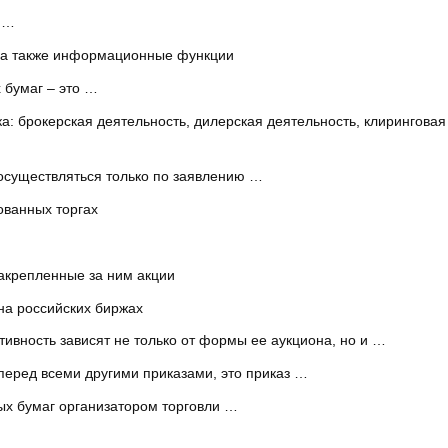
й …
 а также информационные функции
 бумаг – это …
: брокерская деятельность, дилерская деятельность, клиринговая 
 осуществляться только по заявлению …
зованных торгах
акрепленные за ним акции
 на российских биржах
ивность зависят не только от формы ее аукциона, но и …
перед всеми другими приказами, это приказ …
ых бумаг организатором торговли …