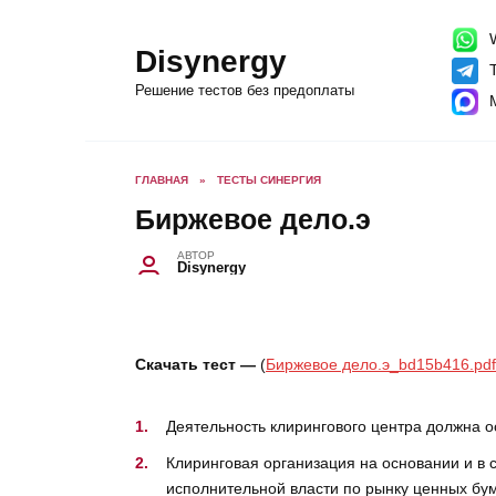
Перейти
к
содержанию
W
Disynergy
T
Решение тестов без предоплаты
ГЛАВНАЯ
»
ТЕСТЫ СИНЕРГИЯ
Биржевое дело.э
АВТОР
Disynergy
Скачать тест —
(
Биржевое дело.э_bd15b416.pdf
Деятельность клирингового центра должна о
Клиринговая организация на основании и в 
исполнительной власти по рынку ценных бу