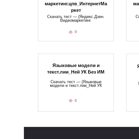
маркетинг.цпв_ИнтернетМа
ма
ркет
Скачать тест — (Яндекс.Дзен.
С
Видеомаркетинг.
0
Языковые модели и
текст.лии_Ней УК Без ИМ
Скачать тест — (Языковые
модели и текст.лии_Ней УК
0