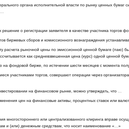
ерального органа исполнительной власти по рынку ценных бумаг с
 …
ж решение о регистрации заявителя в качестве участника торгов 
ргов биржевых сборов и комиссионного вознаграждения устанавлива
дату расчета рыночной цены по эмиссионной ценной бумаге (паю) б
ассчитывается как средневзвешенная цена (курс) одной ценной бум
ю на фондовой бирже, по истечении шести месяцев с момента пол
иеся участниками торгов, совершают операции через организатора
инвестировании на финансовом рынке, можно утверждать, что …
зменения цен на финансовые активы, процентных ставок или валют
ния многостороннего или централизованного клиринга вправе осущ
гам и (или) денежным средствам, что носит наименование «…»