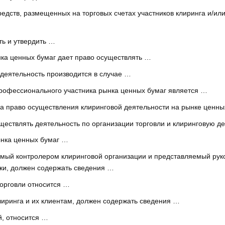
едств, размещенных на торговых счетах участников клиринга и/или
ть и утвердить …
ка ценных бумаг дает право осуществлять …
деятельность производится в случае …
рофессионального участника рынка ценных бумаг является …
на право осуществления клиринговой деятельности на рынке ценны
ствлять деятельность по организации торговли и клиринговую д
ынка ценных бумаг …
емый контролером клиринговой организации и представляемый рук
рки, должен содержать сведения …
орговли относится …
лиринга и их клиентам, должен содержать сведения …
, относится …