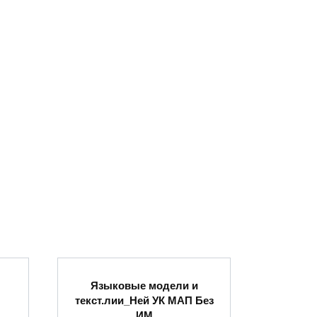
Языковые модели и
текст.лии_Ней УК МАП Без
ИМ