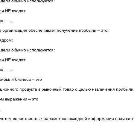
одели обычно используется:
ли НЕ входят:
анк — …
 организация обеспечивает получение прибыли – это:
ядром:
одели обычно используется:
ли НЕ входят:
анк — …
рибыли бизнеса – это
ционного продукта в рыночный товар с целью извлечения прибыли 
ом выражении – это
…
учетом вероятностных параметров исходной информации называет