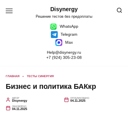
Перейти
к
Disynergy
содержанию
Решение тестов без предоплаты
WhatsApp
Telegram
Max
Help@disynergy.ru
+7 (924) 305-23-08
ГЛАВНАЯ
»
ТЕСТЫ СИНЕРГИЯ
Бизнес и политика БАКкр
АВТОР
ОПУБЛИКОВАНО
Disynergy
04.11.2025
ОБНОВЛЕНО
04.11.2025