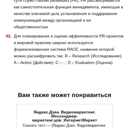
сути служб Паблик рилейшнз (РR), РR рассматривается
как самостоятельная функция менеджмента, имеющая в
качестве ключевой цель установления и поддержания
коммуникаций между организацией и ее
общественностью
Для планирования и оценки эффективности РR-проектов
в мировой практике широко используется
формализованная система RACE, название которой
можно расшифровать так: R – Research (Исследование);
A – Action (Действие); С –…; E – Evaluation (Оценка)
Вам также может понравиться
Яндекс.Дзен. Видеомаркетинг.
Мессенджер-
маркетинг.цпв_ИнтернетМаркет
Скачать тест — (Яндекс.Дзен. Видеомаркетинг.