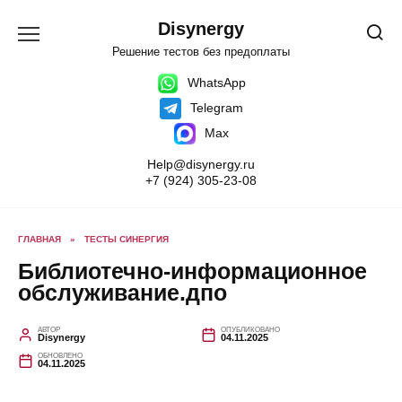
Перейти
к
Disynergy
содержанию
Решение тестов без предоплаты
WhatsApp
Telegram
Max
Help@disynergy.ru
+7 (924) 305-23-08
ГЛАВНАЯ
»
ТЕСТЫ СИНЕРГИЯ
Библиотечно-информационное
обслуживание.дпо
АВТОР
ОПУБЛИКОВАНО
Disynergy
04.11.2025
ОБНОВЛЕНО
04.11.2025