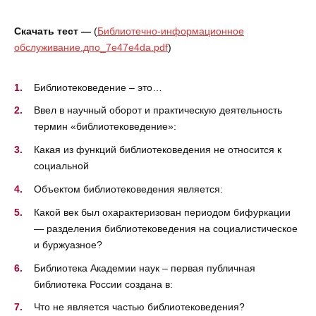
Скачать тест —
(
Библиотечно-информационное
обслуживание.дпо_7e47e4da.pdf
)
Библиотековедение – это…
Ввел в научный оборот и практическую деятельность
термин «библиотековедение»:
Какая из функций библиотековедения не относится к
социальной
Объектом библиотековедения является:
Какой век был охарактеризован периодом бифуркации
— разделения библиотековедения на социалистическое
и буржуазное?
Библиотека Академии наук – первая публичная
библиотека России создана в:
Что не является частью библиотековедения?