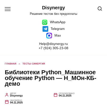
Перейти
к
Disynergy
содержанию
Решение тестов без предоплаты
WhatsApp
Telegram
Max
Help@disynergy.ru
+7 (924) 305-23-08
ГЛАВНАЯ
»
ТЕСТЫ СИНЕРГИЯ
Библиотеки Python_Машинное
обучение Python — Н_МОн-КБ-
демо
АВТОР
ОПУБЛИКОВАНО
Disynergy
04.11.2025
ОБНОВЛЕНО
04.11.2025