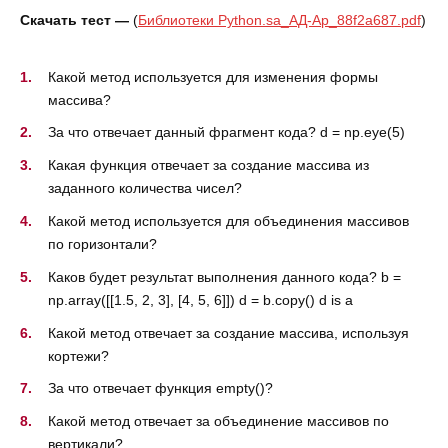
Скачать тест —
(
Библиотеки Python.sa_АД-Ар_88f2a687.pdf
)
Какой метод используется для изменения формы
массива?
За что отвечает данный фрагмент кода? d = np.eye(5)
Какая функция отвечает за создание массива из
заданного количества чисел?
Какой метод используется для объединения массивов
по горизонтали?
Каков будет результат выполнения данного кода? b =
np.array([[1.5, 2, 3], [4, 5, 6]]) d = b.copy() d is a
Какой метод отвечает за создание массива, используя
кортежи?
За что отвечает функция empty()?
Какой метод отвечает за объединение массивов по
вертикали?