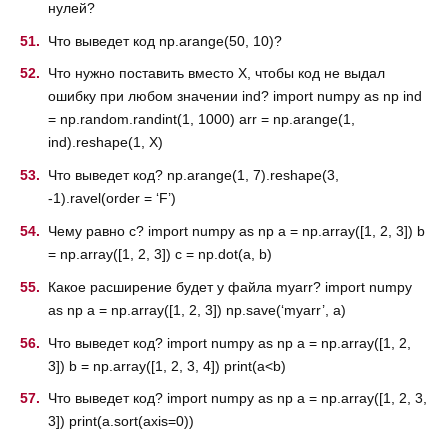
нулей?
Что выведет код np.arange(50, 10)?
Что нужно поставить вместо X, чтобы код не выдал
ошибку при любом значении ind? import numpy as np ind
= np.random.randint(1, 1000) arr = np.arange(1,
ind).reshape(1, X)
Что выведет код? np.arange(1, 7).reshape(3,
-1).ravel(order = ‘F’)
Чему равно c? import numpy as np a = np.array([1, 2, 3]) b
= np.array([1, 2, 3]) c = np.dot(a, b)
Какое расширение будет у файла myarr? import numpy
as np a = np.array([1, 2, 3]) np.save(‘myarr’, a)
Что выведет код? import numpy as np a = np.array([1, 2,
3]) b = np.array([1, 2, 3, 4]) print(a<b)
Что выведет код? import numpy as np a = np.array([1, 2, 3,
3]) print(a.sort(axis=0))