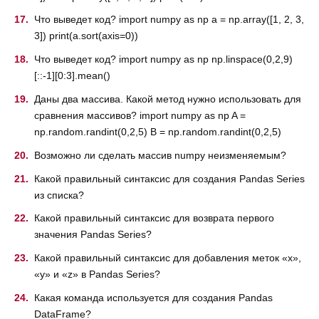
Что выведет код? import numpy as np a = np.array([1, 2, 3,
3]) print(a.sort(axis=0))
Что выведет код? import numpy as np np.linspace(0,2,9)
[::-1][0:3].mean()
Даны два массива. Какой метод нужно использовать для
сравнения массивов? import numpy as np A =
np.random.randint(0,2,5) B = np.random.randint(0,2,5)
Возможно ли сделать массив numpy неизменяемым?
Какой правильный синтаксис для создания Pandas Series
из списка?
Какой правильный синтаксис для возврата первого
значения Pandas Series?
Какой правильный синтаксис для добавления меток «x»,
«y» и «z» в Pandas Series?
Какая команда используется для создания Pandas
DataFrame?