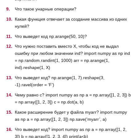
Что такое унарные операции?
Какая функция отвечает за создание массива из одних
нулей?
Что выведет код np.arange(50, 10)?
Что нужно поставить вместо X, чтобы код не выдал
ошибку при любом значении ind? import numpy as np ind
= np.random.randint(1, 1000) arr = np.arange(1,
ind).reshape(1, X)
Что выведет код? np.arange(1, 7).reshape(3,
-1).ravel(order = ‘F’)
Чему равно c? import numpy as np a = np.array([1, 2, 3]) b
= np.array([1, 2, 3]) c = np.dot(a, b)
Какое расширение будет у файла myarr? import numpy
as np a = np.array([1, 2, 3]) np.save(‘myarr’, a)
Что выведет код? import numpy as np a = np.array([1, 2,
3]) b = np.array([1, 2, 3, 4]) print(a<b)