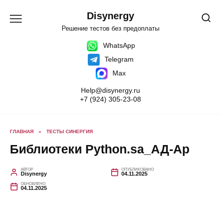
Перейти
к
Disynergy
содержанию
Решение тестов без предоплаты
WhatsApp
Telegram
Max
Help@disynergy.ru
+7 (924) 305-23-08
ГЛАВНАЯ
»
ТЕСТЫ СИНЕРГИЯ
Библиотеки Python.sa_АД-Ар
АВТОР
ОПУБЛИКОВАНО
Disynergy
04.11.2025
ОБНОВЛЕНО
04.11.2025