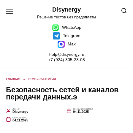
Перейти
к
Disynergy
содержанию
Решение тестов без предоплаты
WhatsApp
Telegram
Max
Help@disynergy.ru
+7 (924) 305-23-08
ГЛАВНАЯ
»
ТЕСТЫ СИНЕРГИЯ
Безопасность сетей и каналов
передачи данных.э
АВТОР
ОПУБЛИКОВАНО
Disynergy
04.11.2025
ОБНОВЛЕНО
04.11.2025