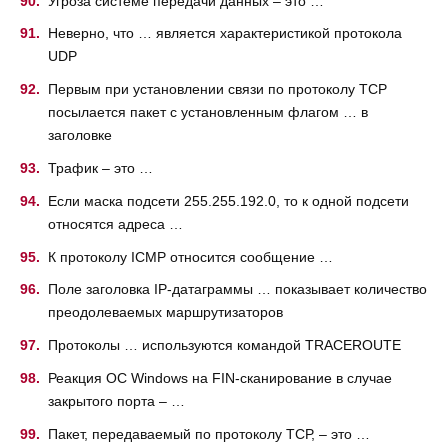
Угроза системе передачи данных – это …
Неверно, что … является характеристикой протокола
UDP
Первым при установлении связи по протоколу ТСР
посылается пакет с установленным флагом … в
заголовке
Трафик – это …
Если маска подсети 255.255.192.0, то к одной подсети
относятся адреса …
К протоколу ICMP относится сообщение …
Поле заголовка IP-датаграммы … показывает количество
преодолеваемых маршрутизаторов
Протоколы … используются командой TRACEROUTE
Реакция ОС Windows на FIN-сканирование в случае
закрытого порта – …
Пакет, передаваемый по протоколу ТСР, – это …