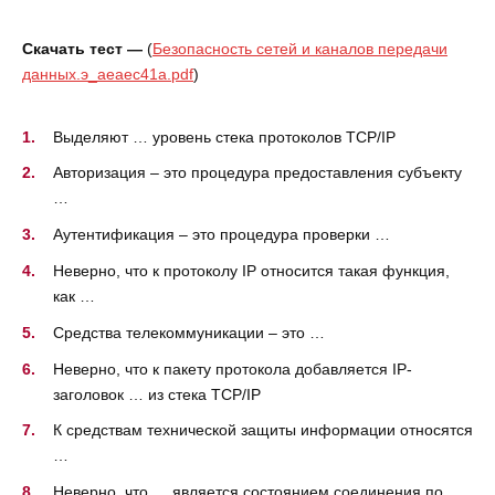
Скачать тест —
(
Безопасность сетей и каналов передачи
данных.э_aeaec41a.pdf
)
Выделяют … уровень стека протоколов TCP/IP
Авторизация – это процедура предоставления субъекту
…
Аутентификация – это процедура проверки …
Неверно, что к протоколу IP относится такая функция,
как …
Средства телекоммуникации – это …
Неверно, что к пакету протокола добавляется IP-
заголовок … из стека ТСР/IP
К средствам технической защиты информации относятся
…
Неверно, что … является состоянием соединения по