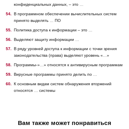
конфиденциальных данных, – это …
В программном обеспечении вычислительных систем
принято выделять … ПО
Политика доступа к информации – это …
Выделяют защиту информации …
В ряду уровней доступа к информации с точки зрения
законодательства (права) выделяют уровень «…»
Программы-»…» относятся к антивирусным программам
Вирусные программы принято делить по …
К основным видам систем обнаружения вторжений
относятся … системы
Вам также может понравиться