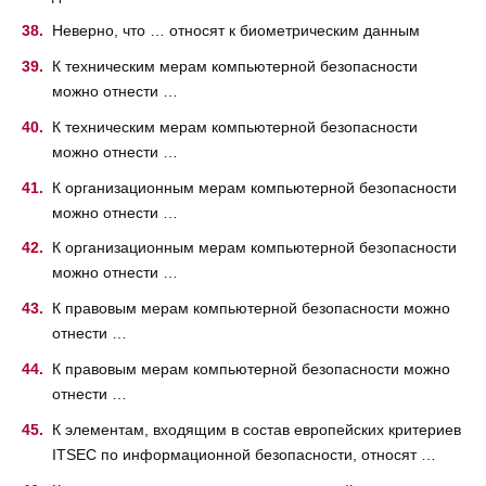
Неверно, что … относят к биометрическим данным
К техническим мерам компьютерной безопасности
можно отнести …
К техническим мерам компьютерной безопасности
можно отнести …
К организационным мерам компьютерной безопасности
можно отнести …
К организационным мерам компьютерной безопасности
можно отнести …
К правовым мерам компьютерной безопасности можно
отнести …
К правовым мерам компьютерной безопасности можно
отнести …
К элементам, входящим в состав европейских критериев
ITSEC по информационной безопасности, относят …