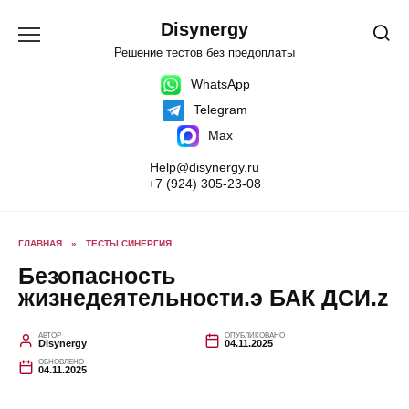
Перейти
к
Disynergy
содержанию
Решение тестов без предоплаты
WhatsApp
Telegram
Max
Help@disynergy.ru
+7 (924) 305-23-08
ГЛАВНАЯ
»
ТЕСТЫ СИНЕРГИЯ
Безопасность
жизнедеятельности.э БАК ДСИ.z
АВТОР
ОПУБЛИКОВАНО
Disynergy
04.11.2025
ОБНОВЛЕНО
04.11.2025