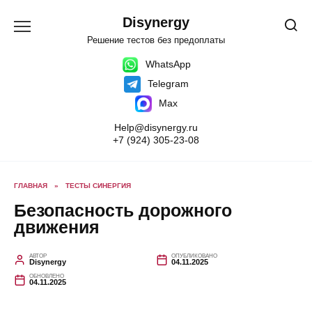
Перейти
к
Disynergy
содержанию
Решение тестов без предоплаты
WhatsApp
Telegram
Max
Help@disynergy.ru
+7 (924) 305-23-08
ГЛАВНАЯ
»
ТЕСТЫ СИНЕРГИЯ
Безопасность дорожного
движения
АВТОР
ОПУБЛИКОВАНО
Disynergy
04.11.2025
ОБНОВЛЕНО
04.11.2025