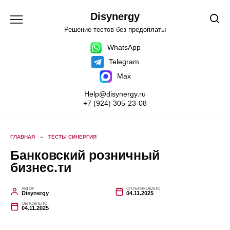
Перейти
к
Disynergy
содержанию
Решение тестов без предоплаты
WhatsApp
Telegram
Max
Help@disynergy.ru
+7 (924) 305-23-08
ГЛАВНАЯ
»
ТЕСТЫ СИНЕРГИЯ
Банковский розничный
бизнес.ти
АВТОР
ОПУБЛИКОВАНО
Disynergy
04.11.2025
ОБНОВЛЕНО
04.11.2025