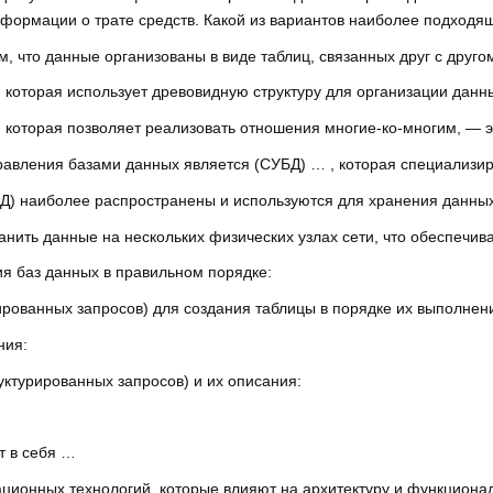
формации о трате средств. Какой из вариантов наиболее подходя
м, что данные организованы в виде таблиц, связанных друг с друг
 которая использует древовидную структуру для организации дан
 которая позволяет реализовать отношения многие-ко-многим, — 
вления базами данных является (СУБД) … , которая специализир
) наиболее распространены и используются для хранения данных
нить данные на нескольких физических узлах сети, что обеспечи
я баз данных в правильном порядке:
ированных запросов) для создания таблицы в порядке их выполнен
ния:
уктурированных запросов) и их описания:
т в себя …
ционных технологий, которые влияют на архитектуру и функцион