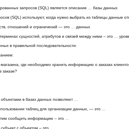
ированных запросов (SQL) является описание … базы данных
осов (SQL) используют, когда нужно выбрать из таблицы данные о
йств, отношений и ограничений — это … данных
терминах сущностей, атрибутов и связей между ними – это … уров
нных в правильной последовательности:
санием:
-магазина, где необходимо хранить информацию о заказах клиенто
в заказе?
 объектами в базах данных позволяют …
спользовании таблиц для организации данных, — это …
хотим сообщить информацию – это …
 субъект с объектом – это …