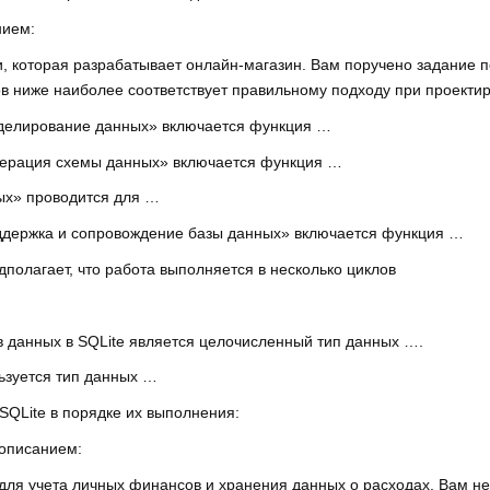
нием:
, которая разрабатывает онлайн-магазин. Вам поручено задание п
тов ниже наиболее соответствует правильному подходу при проекти
оделирование данных» включается функция …
енерация схемы данных» включается функция …
ых» проводится для …
ддержка и сопровождение базы данных» включается функция …
полагает, что работа выполняется в несколько циклов
 данных в SQLite является целочисленный тип данных ….
ьзуется тип данных …
SQLite в порядке их выполнения:
 описанием:
для учета личных финансов и хранения данных о расходах. Вам 