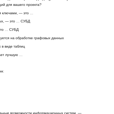
щий для вашего проекта?
ом ключами, — это …
ных, — это … СУБД
это … СУБД
уется на обработке графовых данных
 в виде таблиц
вает лучшую …
ия:
альные возможности информационных систем, —