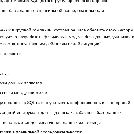
дартом языка SQL (язык структурированных запросов)
ния базы данных в правильной последовательности:
анных в крупной компании, которая решила обновить свою инфор
поручено разработать физическую модель базы данных, учитывая 
е соответствует вашим действиям в этой ситуации?
ых являются …
ует …
базы данных является …
 связи между книгами и …
цию данных в SQL важно учитывать эффективность и … операций
мощный инструмент для … данных из таблицы в базе данных
… используется для извлечения данных из таблицы
огики в правильной последовательности: