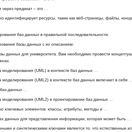
м через предикат – это …
о идентифицирует ресурсы, такие как веб-страницы, файлы, конце
рования баз данных в правильной последовательности:
рования базы данных с их описанием:
азы данных для университета. Вам необходимо провести концепт
енах.
 моделирования (UML) в контексте баз данных …
 моделирования (UML2) в контексте баз данных включает в себя 
 баз данных …
а моделирования (UML2) в проектировании баз данных …
ко ключевых элементов: классы, атрибуты, методы и …
зах данных для представления информации, которая может быть …
нными и синтетическими ключами является то, что естественные 