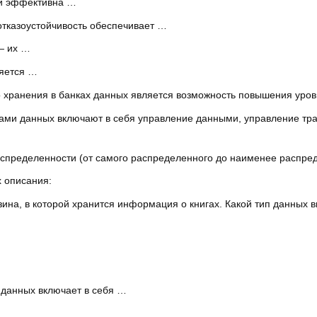
ми эффективна …
отказоустойчивость обеспечивает …
— их …
ляется …
 хранения в банках данных является возможность повышения ур
ми данных включают в себя управление данными, управление тра
аспределенности (от самого распределенного до наименее распред
х описания:
ина, в которой хранится информация о книгах. Какой тип данных в
 данных включает в себя …