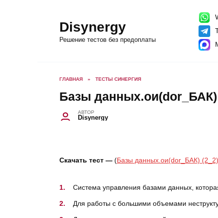
Перейти
к
содержанию
W
Disynergy
T
Решение тестов без предоплаты
ГЛАВНАЯ
»
ТЕСТЫ СИНЕРГИЯ
Базы данных.ои(dor_БАК) 
АВТОР
Disynergy
Скачать тест —
(
Базы данных.ои(dor_БАК) (2_2
Система управления базами данных, котора
Для работы с большими объемами неструкт