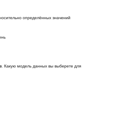
тносительно определённых значений
ень
в. Какую модель данных вы выберете для