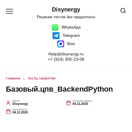
Перейти
к
Disynergy
содержанию
Решение тестов без предоплаты
WhatsApp
Telegram
Max
Help@disynergy.ru
+7 (924) 305-23-08
ГЛАВНАЯ
»
ТЕСТЫ СИНЕРГИЯ
Базовый.цпв_BackendPython
АВТОР
ОПУБЛИКОВАНО
Disynergy
04.11.2025
ОБНОВЛЕНО
04.11.2025