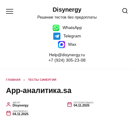
Перейти
к
Disynergy
содержанию
Решение тестов без предоплаты
WhatsApp
Telegram
Max
Help@disynergy.ru
+7 (924) 305-23-08
ГЛАВНАЯ
»
ТЕСТЫ СИНЕРГИЯ
Аpp-аналитика.sa
АВТОР
ОПУБЛИКОВАНО
Disynergy
04.11.2025
ОБНОВЛЕНО
04.11.2025