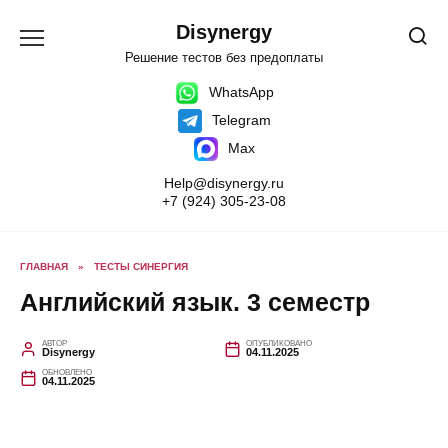
Перейти
к
Disynergy
содержанию
Решение тестов без предоплаты
WhatsApp
Telegram
Max
Help@disynergy.ru
+7 (924) 305-23-08
ГЛАВНАЯ
»
ТЕСТЫ СИНЕРГИЯ
Английский язык. 3 семестр
АВТОР
ОПУБЛИКОВАНО
Disynergy
04.11.2025
ОБНОВЛЕНО
04.11.2025