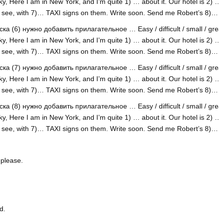
Here I am in New York, and I’m quite 1) … about it. Our hotel is 2) … 
to see, with 7)… TAXI signs on them. Write soon. Send me Robert’s 8)…
6) нужно добавить прилагательное … Easy / difficult / small / great
Here I am in New York, and I’m quite 1) … about it. Our hotel is 2) … 
to see, with 7)… TAXI signs on them. Write soon. Send me Robert’s 8)…
7) нужно добавить прилагательное … Easy / difficult / small / great
Here I am in New York, and I’m quite 1) … about it. Our hotel is 2) … 
to see, with 7)… TAXI signs on them. Write soon. Send me Robert’s 8)…
8) нужно добавить прилагательное … Easy / difficult / small / great
Here I am in New York, and I’m quite 1) … about it. Our hotel is 2) … 
to see, with 7)… TAXI signs on them. Write soon. Send me Robert’s 8)…
.
please.
d.