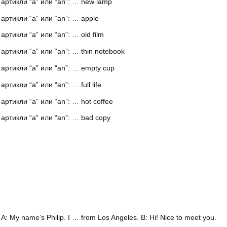
артикли “а” или “an”: … new lamp
артикли “а” или “an”: … apple
ртикли “а” или “an”: … old film
ртикли “а” или “an”: … thin notebook
артикли “а” или “an”: … empty cup
тикли “а” или “an”: … full life
ртикли “а” или “an”: … hot coffee
артикли “а” или “an”: … bad copy
 My name’s Philip. I … from Los Angeles. B: Hi! Nice to meet you.