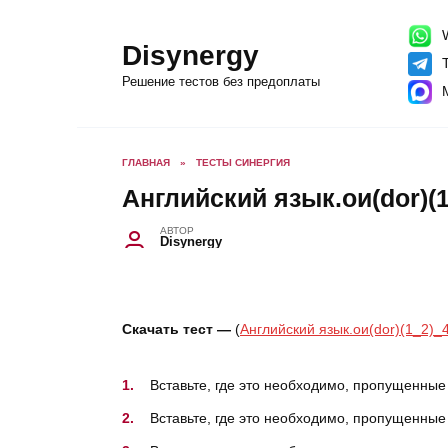
Перейти
к
содержанию
W
Disynergy
T
Решение тестов без предоплаты
ГЛАВНАЯ
»
ТЕСТЫ СИНЕРГИЯ
Английский язык.ои(dor)(1
АВТОР
Disynergy
Скачать тест —
(
Английский язык.ои(dor)(1_2)_
Вставьте, где это необходимо, пропущенные а
Вставьте, где это необходимо, пропущенные 