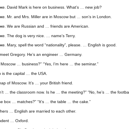
. David Mark is here on business. What’s … new job?
 Mr. and Mrs. Miller are in Moscow but … son’s in London.
. We are Russian and … friends are American.
 The dog is very nice. … name’s Terry.
Mary, spell the word “nationality”, please. … English is good.
eet Gregory. He’s an engineer … Germany.
Moscow … business?” “Yes, I’m here … the seminar.”
s the capital … the USA.
 of Moscow. It’s … your British friend.
t … the classroom now. Is he … the meeting?” “No, he’s … the footbal
 box … matches?” “It’s … the table … the cake.”
rs … English are married to each other.
udent … Oxford.