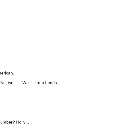
erican.
 No, we … . We … from Leeds.
number? Holly: …