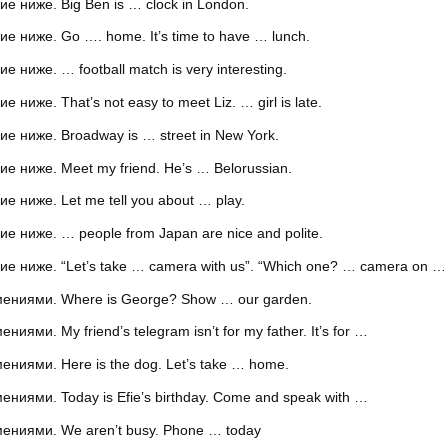
 ниже. Big Ben is … clock in London.
 ниже. Go …. home. It’s time to have … lunch.
ниже. … football match is very interesting.
иже. That’s not easy to meet Liz. … girl is late.
 ниже. Broadway is … street in New York.
 ниже. Meet my friend. He’s … Belorussian.
 ниже. Let me tell you about … play.
 ниже. … people from Japan are nice and polite.
 ниже. “Let’s take … camera with us”. “Which one? … camera on … 
ниями. Where is George? Show … our garden.
и. My friend’s telegram isn’t for my father. It’s for …
иями. Here is the dog. Let’s take … home.
ями. Today is Efie’s birthday. Come and speak with …
ниями. We aren’t busy. Phone … today