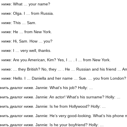
 ниже: What … your name?
иже: Olga. I … from Russia.
 ниже: This … Sam.
 ниже: He … from New York.
 ниже: Hi, Sam. How … you?
иже: I … very well, thanks.
иже: Are you American, Kim? Yes, I … . I … from New York.
же: … they British? No, they … . He … Russian and his friend … Am
иже: Hello. I … Daniella and her name … Sue. … you from London?
ть диалог ниже. Jannie: What’s his job? Holly: …
ть диалог ниже. Jannie: An actor! What’s his surname? Holly: …
ть диалог ниже. Jannie: Is he from Hollywood? Holly: …
ть диалог ниже. Jannie: He’s very good-looking. What’s his phone 
ь диалог ниже. Jannie: Is he your boyfriend? Holly: …