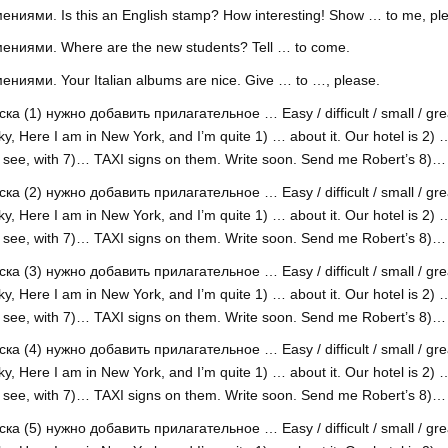
ями. Is this an English stamp? How interesting! Show … to me, pl
иями. Where are the new students? Tell … to come.
ями. Your Italian albums are nice. Give … to …, please.
1) нужно добавить прилагательное … Easy / difficult / small / great
Here I am in New York, and I’m quite 1) … about it. Our hotel is 2) … 
to see, with 7)… TAXI signs on them. Write soon. Send me Robert’s 8)…
2) нужно добавить прилагательное … Easy / difficult / small / great
Here I am in New York, and I’m quite 1) … about it. Our hotel is 2) … 
to see, with 7)… TAXI signs on them. Write soon. Send me Robert’s 8)…
3) нужно добавить прилагательное … Easy / difficult / small / great
Here I am in New York, and I’m quite 1) … about it. Our hotel is 2) … 
to see, with 7)… TAXI signs on them. Write soon. Send me Robert’s 8)…
4) нужно добавить прилагательное … Easy / difficult / small / great
Here I am in New York, and I’m quite 1) … about it. Our hotel is 2) … 
to see, with 7)… TAXI signs on them. Write soon. Send me Robert’s 8)…
5) нужно добавить прилагательное … Easy / difficult / small / great