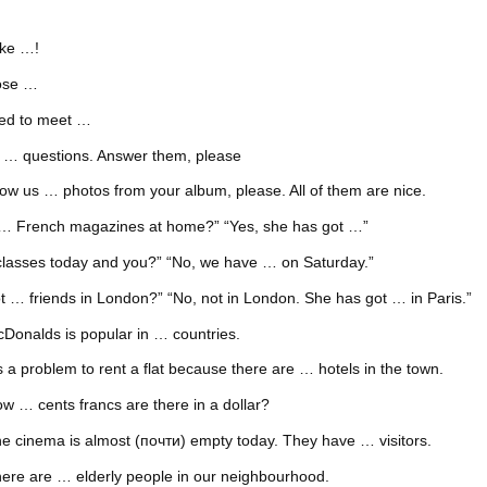
ake …!
lose …
ed to meet …
 … questions. Answer them, please
 us … photos from your album, please. All of them are nice.
 French magazines at home?” “Yes, she has got …”
sses today and you?” “No, we have … on Saturday.”
 friends in London?” “No, not in London. She has got … in Paris.”
nalds is popular in … countries.
 problem to rent a flat because there are … hotels in the town.
… cents francs are there in a dollar?
cinema is almost (почти) empty today. They have … visitors.
e are … elderly people in our neighbourhood.