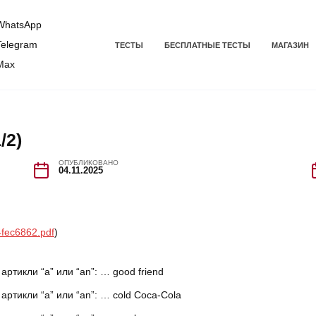
hatsApp
elegram
ТЕСТЫ
БЕСПЛАТНЫЕ ТЕСТЫ
МАГАЗИН
Max
/2)
ОПУБЛИКОВАНО
04.11.2025
4fec6862.pdf
)
ртикли “а” или “an”: … good friend
артикли “а” или “an”: … cold Coca-Cola