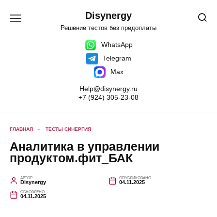
Перейти
к
Disynergy
содержанию
Решение тестов без предоплаты
WhatsApp
Telegram
Max
Help@disynergy.ru
+7 (924) 305-23-08
ГЛАВНАЯ
»
ТЕСТЫ СИНЕРГИЯ
Аналитика в управлении
продуктом.фит_БАК
АВТОР
ОПУБЛИКОВАНО
Disynergy
04.11.2025
ОБНОВЛЕНО
04.11.2025