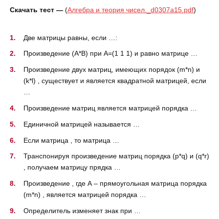
Скачать тест —
(
Алгебра и теория чисел._d0307a15.pdf
)
Две матрицы равны, если …:
Произведение (A*B) при A=(1 1 1) и равно матрице …
Произведение двух матриц, имеющих порядок (m*n) и
(k*l) , существует и является квадратной матрицей, если
…
Произведение матриц является матрицей порядка …
Единичной матрицей называется …
Если матрица , то матрица …
Транспонируя произведение матриц порядка (p*q) и (q*r)
, получаем матрицу прядка …
Произведение , где А – прямоугольная матрица порядка
(m*n) , является матрицей порядка …
Определитель изменяет знак при …