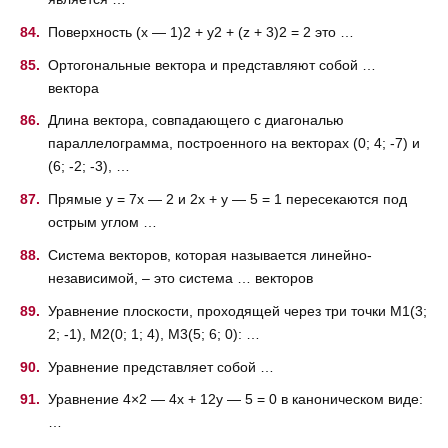
Поверхность (x — 1)2 + y2 + (z + 3)2 = 2 это …
Ортогональные вектора и представляют собой …
вектора
Длина вектора, совпадающего с диагональю
параллелограмма, построенного на векторах (0; 4; -7) и
(6; -2; -3), …
Прямые y = 7x — 2 и 2x + y — 5 = 1 пересекаются под
острым углом …
Система векторов, которая называется линейно-
независимой, – это система … векторов
Уравнение плоскости, проходящей через три точки M1(3;
2; -1), M2(0; 1; 4), M3(5; 6; 0): …
Уравнение представляет собой …
Уравнение 4×2 — 4x + 12y — 5 = 0 в каноническом виде:
…