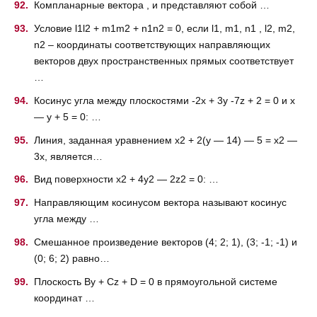
Компланарные вектора , и представляют собой …
Условие l1l2 + m1m2 + n1n2 = 0, если l1, m1, n1 , l2, m2,
n2 – координаты соответствующих направляющих
векторов двух пространственных прямых соответствует
…
Косинус угла между плоскостями -2x + 3y -7z + 2 = 0 и x
— y + 5 = 0: …
Линия, заданная уравнением x2 + 2(y — 14) — 5 = x2 —
3x, является…
Вид поверхности x2 + 4y2 — 2z2 = 0: …
Направляющим косинусом вектора называют косинус
угла между …
Смешанное произведение векторов (4; 2; 1), (3; -1; -1) и
(0; 6; 2) равно…
Плоскость By + Cz + D = 0 в прямоугольной системе
координат …