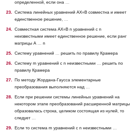
определенной, если она …
Система линейных уравнений AX=B совместна и имеет
единственное решение, …
Совместная система AX=B n уравнений с n
неизвестными имеет единственное решение, если ранг
матрицы А … n
Систему уравнений … решить по правилу Крамера
Систему m уравнений с n неизвестными … решить по
правилу Крамера
По методу Жордана-Гаусса элементарные
преобразования выполняются над …
Если при решении системы линейных уравнений на
некотором этапе преобразований расширенной матрицы
образовалась строка, целиком состоящая из нулей, то
следует …
Если то система m уравнений с n неизвестными …