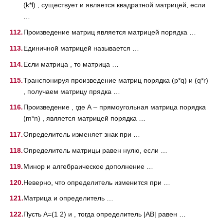
(k*l) , существует и является квадратной матрицей, если
…
Произведение матриц является матрицей порядка …
Единичной матрицей называется …
Если матрица , то матрица …
Транспонируя произведение матриц порядка (p*q) и (q*r)
, получаем матрицу прядка …
Произведение , где А – прямоугольная матрица порядка
(m*n) , является матрицей порядка …
Определитель изменяет знак при …
Определитель матрицы равен нулю, если …
Минор и алгебраическое дополнение …
Неверно, что определитель изменится при …
Матрица и определитель …
Пусть A=(1 2) и , тогда определитель |AB| равен …