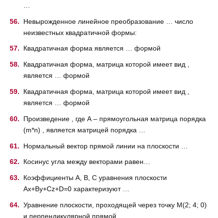
…
Невырожденное линейное преобразование … число
неизвестных квадратичной формы:
Квадратичная форма является … формой
Квадратичная форма, матрица которой имеет вид ,
является … формой
Квадратичная форма, матрица которой имеет вид ,
является … формой
Произведение , где А – прямоугольная матрица порядка
(m*n) , является матрицей порядка …
Нормальный вектор прямой линии на плоскости …
Косинус угла между векторами равен…
Коэффициенты A, B, C уравнения плоскости
Ax+By+Cz+D=0 характеризуют …
Уравнение плоскости, проходящей через точку M(2; 4; 0)
и перпендикулярной прямой