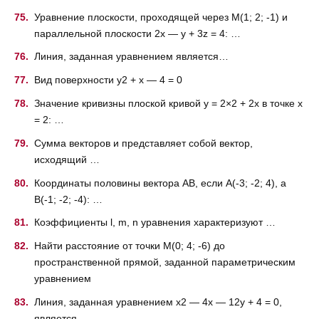
Уравнение плоскости, проходящей через M(1; 2; -1) и
параллельной плоскости 2x — y + 3z = 4: …
Линия, заданная уравнением является…
Вид поверхности y2 + x — 4 = 0
Значение кривизны плоской кривой y = 2×2 + 2x в точке x
= 2: …
Сумма векторов и представляет собой вектор,
исходящий …
Координаты половины вектора AB, если A(-3; -2; 4), а
B(-1; -2; -4): …
Коэффициенты l, m, n уравнения характеризуют …
Найти расстояние от точки M(0; 4; -6) до
пространственной прямой, заданной параметрическим
уравнением
Линия, заданная уравнением x2 — 4x — 12y + 4 = 0,
является …