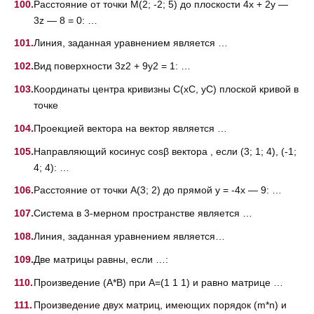
Расстояние от точки M(2; -2; 5) до плоскости 4x + 2y —
3z — 8 = 0: …
Линия, заданная уравнением является …
Вид поверхности 3z2 + 9y2 = 1: …
Координаты центра кривизны C(xC, yC) плоской кривой в
точке
Проекцией вектора на вектор является …
Направляющий косинус cosβ вектора , если (3; 1; 4), (-1;
4; 4): …
Расстояние от точки A(3; 2) до прямой y = -4x — 9: …
Система в 3-мерном пространстве является …
Линия, заданная уравнением является…
Две матрицы равны, если …:
Произведение (A*B) при A=(1 1 1) и равно матрице …
Произведение двух матриц, имеющих порядок (m*n) и