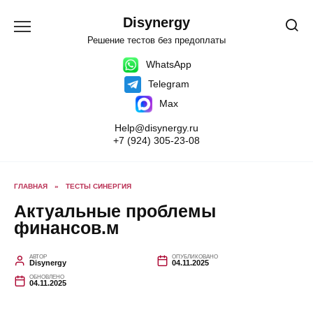
Перейти
к
Disynergy
содержанию
Решение тестов без предоплаты
WhatsApp
Telegram
Max
Help@disynergy.ru
+7 (924) 305-23-08
ГЛАВНАЯ
»
ТЕСТЫ СИНЕРГИЯ
Актуальные проблемы
финансов.м
АВТОР
ОПУБЛИКОВАНО
Disynergy
04.11.2025
ОБНОВЛЕНО
04.11.2025