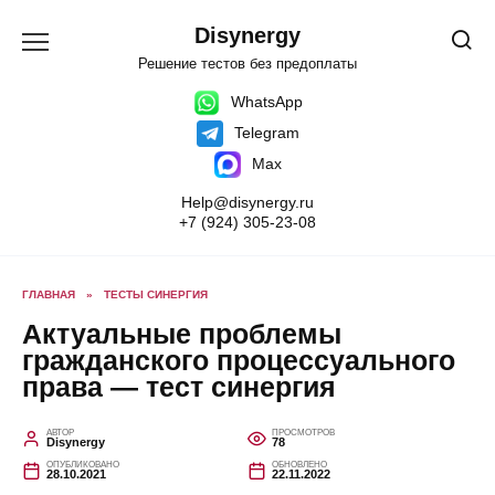
Перейти
к
Disynergy
содержанию
Решение тестов без предоплаты
WhatsApp
Telegram
Max
Help@disynergy.ru
+7 (924) 305-23-08
ГЛАВНАЯ
»
ТЕСТЫ СИНЕРГИЯ
Актуальные проблемы
гражданского процессуального
права — тест синергия
АВТОР
ПРОСМОТРОВ
Disynergy
78
ОПУБЛИКОВАНО
ОБНОВЛЕНО
28.10.2021
22.11.2022