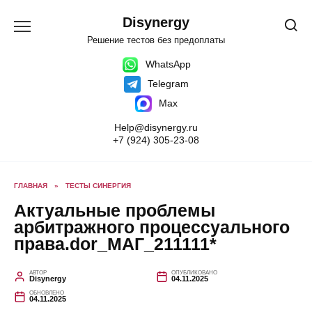
Перейти
к
Disynergy
содержанию
Решение тестов без предоплаты
WhatsApp
Telegram
Max
Help@disynergy.ru
+7 (924) 305-23-08
ГЛАВНАЯ
»
ТЕСТЫ СИНЕРГИЯ
Актуальные проблемы
арбитражного процессуального
права.dor_МАГ_211111*
АВТОР
ОПУБЛИКОВАНО
Disynergy
04.11.2025
ОБНОВЛЕНО
04.11.2025