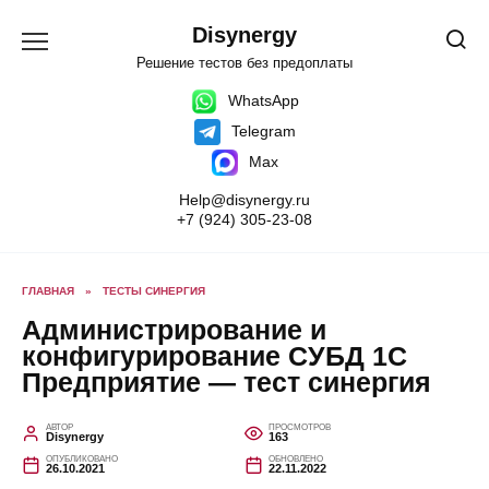
Перейти
к
Disynergy
содержанию
Решение тестов без предоплаты
WhatsApp
Telegram
Max
Help@disynergy.ru
+7 (924) 305-23-08
ГЛАВНАЯ
»
ТЕСТЫ СИНЕРГИЯ
Администрирование и
конфигурирование СУБД 1С
Предприятие — тест синергия
АВТОР
ПРОСМОТРОВ
Disynergy
163
ОПУБЛИКОВАНО
ОБНОВЛЕНО
26.10.2021
22.11.2022