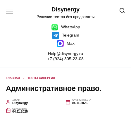
Перейти
к
Disynergy
содержанию
Решение тестов без предоплаты
WhatsApp
Telegram
Max
Help@disynergy.ru
+7 (924) 305-23-08
ГЛАВНАЯ
»
ТЕСТЫ СИНЕРГИЯ
Административное право.
АВТОР
ОПУБЛИКОВАНО
Disynergy
04.11.2025
ОБНОВЛЕНО
04.11.2025