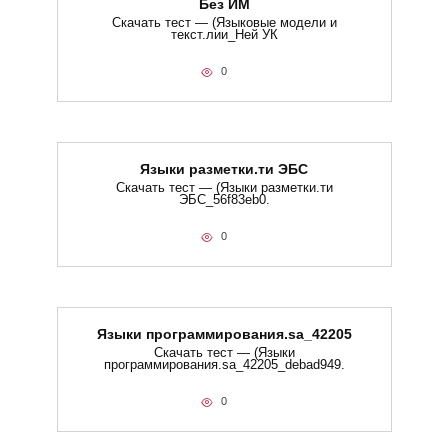
Без ИМ
Скачать тест — (Языковые модели и
текст.лии_Ней УК
0
Языки разметки.ти​ ЭБС
Скачать тест — (Языки разметки.ти​
ЭБС_56f83eb0.
0
Языки программирования.sa_42205
Скачать тест — (Языки
программирования.sa_42205_debad949.
0