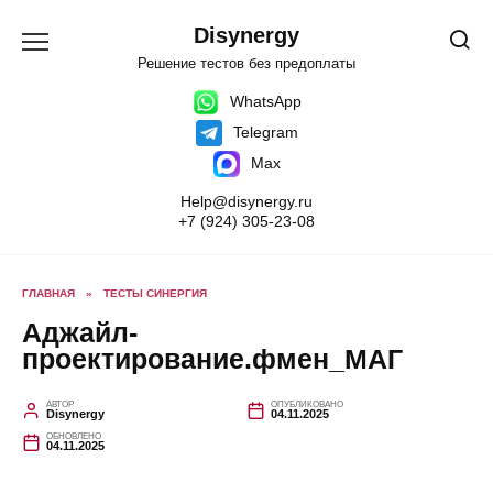
Перейти
к
Disynergy
содержанию
Решение тестов без предоплаты
WhatsApp
Telegram
Max
Help@disynergy.ru
+7 (924) 305-23-08
ГЛАВНАЯ
»
ТЕСТЫ СИНЕРГИЯ
Аджайл-
проектирование.фмен_МАГ
АВТОР
ОПУБЛИКОВАНО
Disynergy
04.11.2025
ОБНОВЛЕНО
04.11.2025