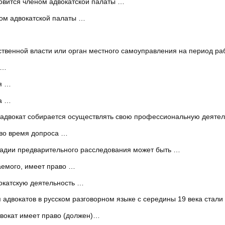
новится членом адвокатской палаты …
ом адвокатской палаты …
рственной власти или орган местного самоуправления на период р
 …
я …
та …
й адвокат собирается осуществлять свою профессиональную деятел
 во время допроса …
тадии предварительного расследования может быть …
аемого, имеет право …
окатскую деятельность …
адвокатов в русском разговорном языке с середины 19 века стали
двокат имеет право (должен)…