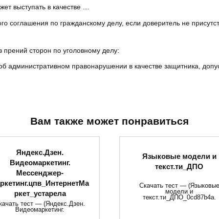
жет выступать в качестве …
о соглашения по гражданскому делу, если доверитель не присутст
 прений сторон по уголовному делу:
об административном правонарушении в качестве защитника, допус
Вам также может понравиться
Яндекс.Дзен.
Языковые модели и
Видеомаркетинг.
текст.ти_ДПО
Мессенджер-
ркетинг.цпв_ИнтернетМа
Скачать тест — (Языковы
модели и
ркет_устарела
текст.ти_ДПО_0cd87b4a.
качать тест — (Яндекс.Дзен.
Видеомаркетинг.