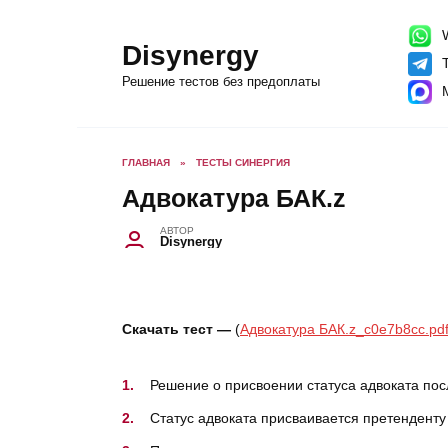
Перейти
к
содержанию
W
Disynergy
T
Решение тестов без предоплаты
ГЛАВНАЯ
»
ТЕСТЫ СИНЕРГИЯ
Адвокатура БАК.z
АВТОР
Disynergy
Скачать тест —
(
Адвокатура БАК.z_c0e7b8cc.pd
Решение о присвоении статуса адвоката по
Статус адвоката присваивается претендент