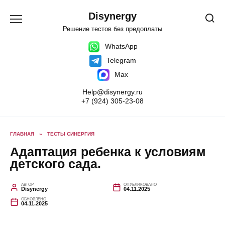
Перейти
к
Disynergy
содержанию
Решение тестов без предоплаты
WhatsApp
Telegram
Max
Help@disynergy.ru
+7 (924) 305-23-08
ГЛАВНАЯ
»
ТЕСТЫ СИНЕРГИЯ
Адаптация ребенка к условиям
детского сада.
АВТОР
ОПУБЛИКОВАНО
Disynergy
04.11.2025
ОБНОВЛЕНО
04.11.2025